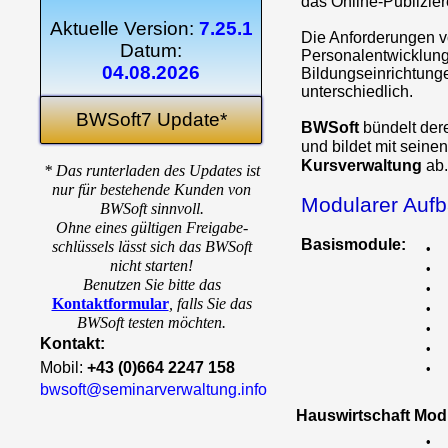
das Online-Publizie
Aktuelle Version:
7.25.1
Die Anforderungen 
Datum:
Personalentwicklung
04.08.2026
Bildungseinrichtung
unterschiedlich.
BWSoft7 Update*
BWSoft
bündelt de
und bildet mit seine
Kursverwaltung
ab.
* Das runterladen des Updates ist
nur für bestehende Kunden von
Modularer Auf
BWSoft sinnvoll.
Ohne eines gültigen Freigabe-
Basismodule:
schlüssels lässt sich das BWSoft
•
nicht starten!
•
Benutzen Sie bitte das
•
Kontaktformular
,
falls Sie das
•
BWSoft testen möchten.
•
Kontakt:
•
Mobil:
+43 (0)664 2247 158
•
bwsoft@seminarverwaltung.info
Hauswirtschaft Mod
•