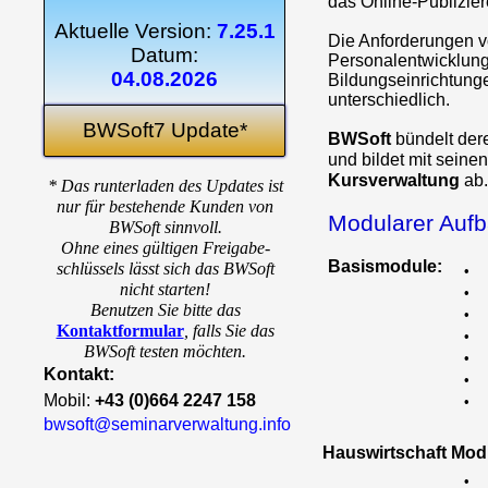
das Online-Publizie
Aktuelle Version:
7.25.1
Die Anforderungen 
Datum:
Personalentwicklung
04.08.2026
Bildungseinrichtung
unterschiedlich.
BWSoft7 Update*
BWSoft
bündelt de
und bildet mit seine
Kursverwaltung
ab.
* Das runterladen des Updates ist
nur für bestehende Kunden von
Modularer Auf
BWSoft sinnvoll.
Ohne eines gültigen Freigabe-
Basismodule:
schlüssels lässt sich das BWSoft
•
nicht starten!
•
Benutzen Sie bitte das
•
Kontaktformular
,
falls Sie das
•
BWSoft testen möchten.
•
Kontakt:
•
Mobil:
+43 (0)664 2247 158
•
bwsoft@seminarverwaltung.info
Hauswirtschaft Mod
•