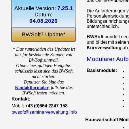
das Online-Publizie
Aktuelle Version:
7.25.1
Die Anforderungen 
Datum:
Personalentwicklung
04.08.2026
Bildungseinrichtung
unterschiedlich.
BWSoft7 Update*
BWSoft
bündelt de
und bildet mit seine
Kursverwaltung
ab.
* Das runterladen des Updates ist
nur für bestehende Kunden von
Modularer Auf
BWSoft sinnvoll.
Ohne eines gültigen Freigabe-
Basismodule:
schlüssels lässt sich das BWSoft
•
nicht starten!
•
Benutzen Sie bitte das
•
Kontaktformular
,
falls Sie das
•
BWSoft testen möchten.
•
Kontakt:
•
Mobil:
+43 (0)664 2247 158
•
bwsoft@seminarverwaltung.info
Hauswirtschaft Mod
•