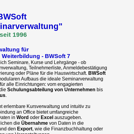
BWSoft
inarverwaltung"
seit 1996
altung für
 Weiterbildung - BWSoft
7
tlich Seminare, Kurse und Lehrgänge - ob
verwaltung, Teilnehmerliste, Anmeldebestätigung
urierung oder Pläne für die Hauswirtschaft.
BWSoft
 modularen Aufbaus die ideale Seminarverwaltung
ür alle Einrichtungen: vom engagierten
die
Schulungsabteilung von Unternehmen
bis
us
.
cht erlernbare Kursverwaltung und intuitiv zu
indung an Office bietet umfangreiche
Daten in
Word
oder
Excel
auszugeben.
lichen die
Übernahme
von Daten in die
und den
Export
, wie die Finanzbuchhaltung oder