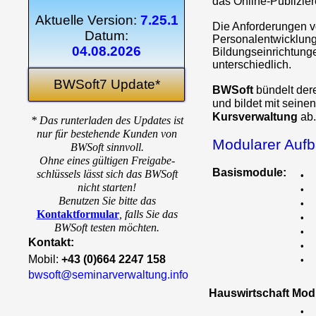
das Online-Publizie
Aktuelle Version:
7.25.1
Die Anforderungen 
Datum:
Personalentwicklung
04.08.2026
Bildungseinrichtung
unterschiedlich.
BWSoft7 Update*
BWSoft
bündelt de
und bildet mit seine
Kursverwaltung
ab.
* Das runterladen des Updates ist
nur für bestehende Kunden von
Modularer Auf
BWSoft sinnvoll.
Ohne eines gültigen Freigabe-
Basismodule:
schlüssels lässt sich das BWSoft
•
nicht starten!
•
Benutzen Sie bitte das
•
Kontaktformular
,
falls Sie das
•
BWSoft testen möchten.
•
Kontakt:
•
Mobil:
+43 (0)664 2247 158
•
bwsoft@seminarverwaltung.info
Hauswirtschaft Mod
•