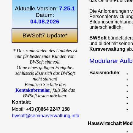
das Online-Publizie
Aktuelle Version:
7.25.1
Die Anforderungen 
Datum:
Personalentwicklung
04.08.2026
Bildungseinrichtung
unterschiedlich.
BWSoft7 Update*
BWSoft
bündelt de
und bildet mit seine
Kursverwaltung
ab.
* Das runterladen des Updates ist
nur für bestehende Kunden von
Modularer Auf
BWSoft sinnvoll.
Ohne eines gültigen Freigabe-
Basismodule:
schlüssels lässt sich das BWSoft
•
nicht starten!
•
Benutzen Sie bitte das
•
Kontaktformular
,
falls Sie das
•
BWSoft testen möchten.
•
Kontakt:
•
Mobil:
+43 (0)664 2247 158
•
bwsoft@seminarverwaltung.info
Hauswirtschaft Mod
•