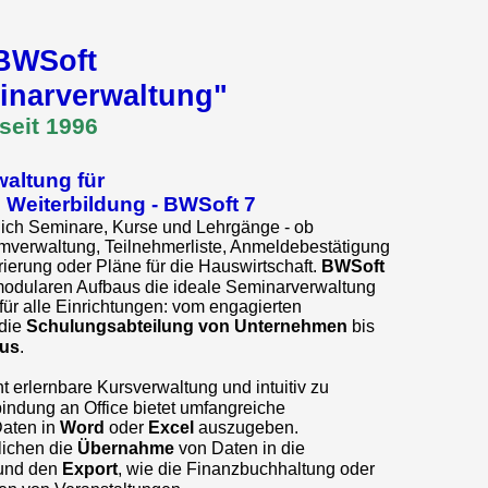
BWSoft
inarverwaltung"
seit 1996
altung für
 Weiterbildung - BWSoft
7
tlich Seminare, Kurse und Lehrgänge - ob
verwaltung, Teilnehmerliste, Anmeldebestätigung
urierung oder Pläne für die Hauswirtschaft.
BWSoft
 modularen Aufbaus die ideale Seminarverwaltung
ür alle Einrichtungen: vom engagierten
die
Schulungsabteilung von Unternehmen
bis
us
.
cht erlernbare Kursverwaltung und intuitiv zu
indung an Office bietet umfangreiche
Daten in
Word
oder
Excel
auszugeben.
lichen die
Übernahme
von Daten in die
und den
Export
, wie die Finanzbuchhaltung oder