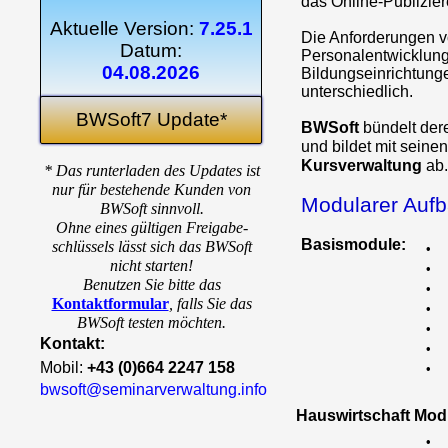
das Online-Publizie
Aktuelle Version:
7.25.1
Die Anforderungen 
Datum:
Personalentwicklung
04.08.2026
Bildungseinrichtung
unterschiedlich.
BWSoft7 Update*
BWSoft
bündelt de
und bildet mit seine
Kursverwaltung
ab.
* Das runterladen des Updates ist
nur für bestehende Kunden von
Modularer Auf
BWSoft sinnvoll.
Ohne eines gültigen Freigabe-
Basismodule:
schlüssels lässt sich das BWSoft
•
nicht starten!
•
Benutzen Sie bitte das
•
Kontaktformular
,
falls Sie das
•
BWSoft testen möchten.
•
Kontakt:
•
Mobil:
+43 (0)664 2247 158
•
bwsoft@seminarverwaltung.info
Hauswirtschaft Mod
•