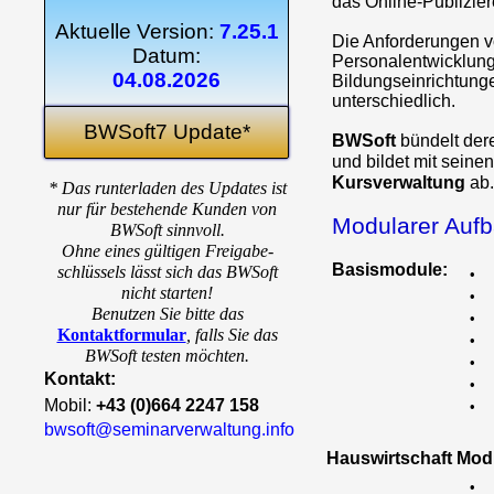
das Online-Publizie
Aktuelle Version:
7.25.1
Die Anforderungen 
Datum:
Personalentwicklung
04.08.2026
Bildungseinrichtung
unterschiedlich.
BWSoft7 Update*
BWSoft
bündelt de
und bildet mit seine
Kursverwaltung
ab.
* Das runterladen des Updates ist
nur für bestehende Kunden von
Modularer Auf
BWSoft sinnvoll.
Ohne eines gültigen Freigabe-
Basismodule:
schlüssels lässt sich das BWSoft
•
nicht starten!
•
Benutzen Sie bitte das
•
Kontaktformular
,
falls Sie das
•
BWSoft testen möchten.
•
Kontakt:
•
Mobil:
+43 (0)664 2247 158
•
bwsoft@seminarverwaltung.info
Hauswirtschaft Mod
•