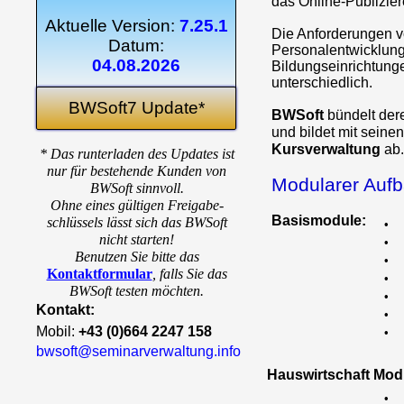
das Online-Publizie
Aktuelle Version:
7.25.1
Die Anforderungen 
Datum:
Personalentwicklung
04.08.2026
Bildungseinrichtung
unterschiedlich.
BWSoft7 Update*
BWSoft
bündelt de
und bildet mit seine
Kursverwaltung
ab.
* Das runterladen des Updates ist
nur für bestehende Kunden von
Modularer Auf
BWSoft sinnvoll.
Ohne eines gültigen Freigabe-
Basismodule:
schlüssels lässt sich das BWSoft
•
nicht starten!
•
Benutzen Sie bitte das
•
Kontaktformular
,
falls Sie das
•
BWSoft testen möchten.
•
Kontakt:
•
Mobil:
+43 (0)664 2247 158
•
bwsoft@seminarverwaltung.info
Hauswirtschaft Mod
•