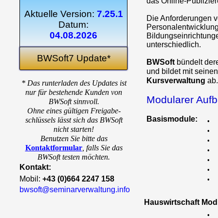
das Online-Publizie
Aktuelle Version:
7.25.1
Die Anforderungen 
Datum:
Personalentwicklung
04.08.2026
Bildungseinrichtung
unterschiedlich.
BWSoft7 Update*
BWSoft
bündelt de
und bildet mit seine
Kursverwaltung
ab.
* Das runterladen des Updates ist
nur für bestehende Kunden von
Modularer Auf
BWSoft sinnvoll.
Ohne eines gültigen Freigabe-
Basismodule:
schlüssels lässt sich das BWSoft
•
nicht starten!
•
Benutzen Sie bitte das
•
Kontaktformular
,
falls Sie das
•
BWSoft testen möchten.
•
Kontakt:
•
Mobil:
+43 (0)664 2247 158
•
bwsoft@seminarverwaltung.info
Hauswirtschaft Mod
•