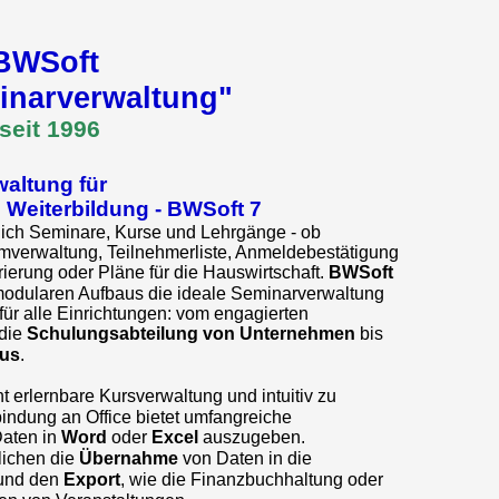
BWSoft
inarverwaltung"
seit 1996
altung für
 Weiterbildung - BWSoft
7
tlich Seminare, Kurse und Lehrgänge - ob
verwaltung, Teilnehmerliste, Anmeldebestätigung
urierung oder Pläne für die Hauswirtschaft.
BWSoft
 modularen Aufbaus die ideale Seminarverwaltung
ür alle Einrichtungen: vom engagierten
die
Schulungsabteilung von Unternehmen
bis
us
.
cht erlernbare Kursverwaltung und intuitiv zu
indung an Office bietet umfangreiche
Daten in
Word
oder
Excel
auszugeben.
lichen die
Übernahme
von Daten in die
und den
Export
, wie die Finanzbuchhaltung oder